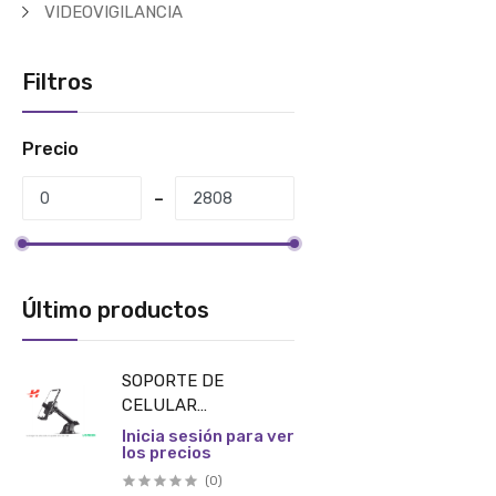
VIDEOVIGILANCIA
Filtros
Precio
Último productos
SOPORTE DE
CELULAR
AJUSTABLE PARA
Inicia sesión para ver
los precios
AUTOMÓVIL CON
VENTOSA 4'' A 7''
(0)