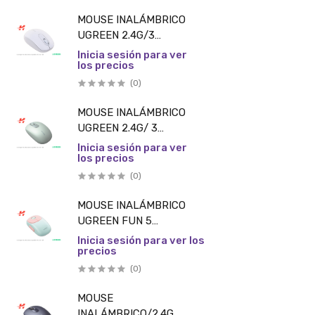
/NEGRO/UGREEN
PIEZA
MOUSE INALÁMBRICO
UGREEN 2.4G/3
BOTONES/BATERÍA
Inicia sesión para ver
los precios
ALCALINA AA
INCLUIDA/ DUSTY
(0)
BLUE PIEZA
MOUSE INALÁMBRICO
UGREEN 2.4G/ 3
BOTONES/BATERÍA
Inicia sesión para ver
los precios
ALCALINA AA
INCLUIDA/ VERDE
(0)
PIEZA
MOUSE INALÁMBRICO
UGREEN FUN 5
BOTONES/RECARGABLE/2.4G
Inicia sesión para ver los
precios
Y BLUETOOTH/COLOR ROSA
PIEZA
(0)
MOUSE
INALÁMBRICO/2.4G