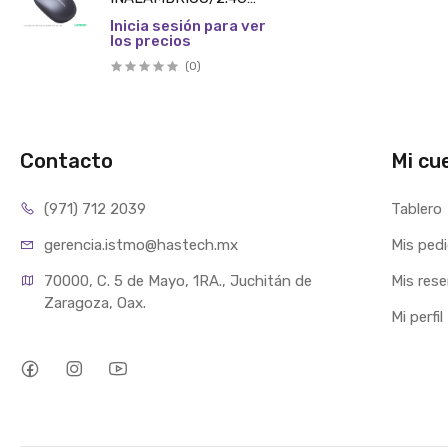
800/1200/1600/2400
Inicia sesión para ver
los precios
DPI/UGREEN PIEZA
(0)
Contacto
Mi cu
(971) 712 2039
Tablero
gerencia.istmo@hastech.mx
Mis ped
70000, C. 5 de Mayo, 1RA., Juchitán de 
Mis res
Zaragoza, Oax.
Mi perfil