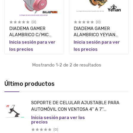
(0)
(0)
DIADEMA GAMER
DIADEMA GAMER
ALAMBRICO C/MIC
ALAMBRICO YEYIAN
BALAM RUSH
GAMER FORCE S3000
Inicia sesión para ver
Inicia sesión para ver
SONOROUS HS750/USB
3.5MM CAMUFLAJE
los precios
los precios
A/RGB/3.5MM/ROSA
PIEZA
ORE PIEZA
Mostrando 1-2 de 2 de resultados
Último productos
SOPORTE DE CELULAR AJUSTABLE PARA
AUTOMÓVIL CON VENTOSA 4'' A 7''
/NEGRO/UGREEN PIEZA
Inicia sesión para ver los
precios
(0)