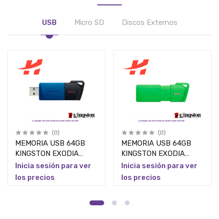
USB
Micro SD
Discos Externos
(0)
(0)
MEMORIA USB 64GB
MEMORIA USB 64GB
KINGSTON EXODIA
KINGSTON EXODIA
NEGRO/AZUL V.3.2
VERDE V3.2 NP/KC-
Inicia sesión para ver
Inicia sesión para ver
NP/DTXM/64GB PIEZA
U2L64-7LG PIEZA
los precios
los precios