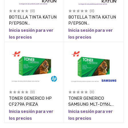
(0)
(0)
BOTELLA TINTA KATUN
BOTELLA TINTA KATUN
P/EPSON
P/EPSON
ET4500,EXPRESSION
ET4500,EXPRESSION
Inicia sesión para ver
Inicia sesión para ver
ET2500,ET2550,ET2600,
ET2500,ET2550,ET2600,70M
los precios
los precios
70ML CYAN PIEZA
AMARILLA PIEZA
(0)
(0)
TONER GENERICO HP
TONER GENERICO
CF279A PIEZA
SAMSUNG MLT-D116L
PIEZA
Inicia sesión para ver
Inicia sesión para ver
los precios
los precios