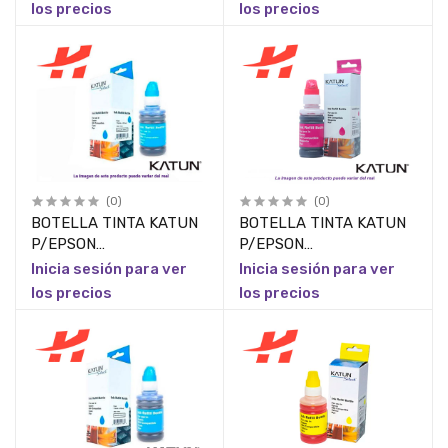
ET3750,ECOTANK
ET3750,ET4750,L4150,
los precios
los precios
ET4750, 70ML MAGENTA
70ML AMARILLA PIEZA
PIEZA
(0)
(0)
BOTELLA TINTA KATUN
BOTELLA TINTA KATUN
P/EPSON
P/EPSON
ET2850,ECOTANK
ET4500,EXPRESSION
Inicia sesión para ver
Inicia sesión para ver
ET3750,ECOTANK
ET2500,
los precios
los precios
ET4750,L4150,70ML,CYAN
ET2550,ET2600,70ML
PIEZA
MAGENTA PIEZA